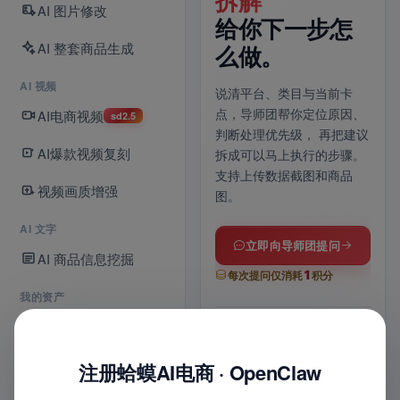
70 条灵感库已
拆解
一
AI 图片修改
。
上线。
给你下一步怎
铺
AI 整套商品生成
么做。
爆款视频复刻
上传商品图，AI 自动分镜、
上传
ce 2.5，
AI 视频
运镜成片；没思路就逛灵感
品信
用；
单次生
说清平台、类目与当前卡
库，
爆款镜头模板一键带入
与 
，480P /
AI电商视频
点，导师团帮你定位原因、
sd2.5
提示词，适配抖音 / 快手 /
上架
选。
判断处理优先级，
再把建议
商品卡多比例。
享
，
AI爆款视频复刻
拆成可以马上执行的步骤。
支持上传数据截图和商品
.5
视频画质增强
图。
进入 AI 视频
款复刻
AI 文字
全部功能
立即向导师团提问
AI 商品信息挖掘
1
每次提问仅消耗
积分
30
s
我的资产
30
70
1
s
条
张
长时长
我的商品库
上货
6
1
最长时长
灵感模板
一张
位
次
2
入口
8
1
实战导师
联合诊断
8
我的店铺
注册蛤蟆AI电商 · OpenClaw
平台
键
平
频创作可选
图
文
1
多比例适配
智能配乐
多平
+
积分