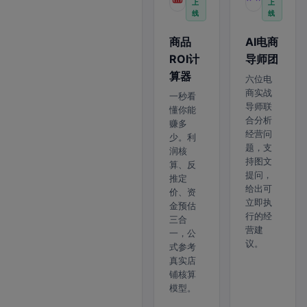
上
上
线
线
商品
AI电商
ROI计
导师团
算器
六位电
商实战
一秒看
导师联
懂你能
合分析
赚多
经营问
少。利
题，支
润核
持图文
算、反
提问，
推定
给出可
价、资
立即执
金预估
行的经
三合
营建
一，公
议。
式参考
真实店
铺核算
模型。