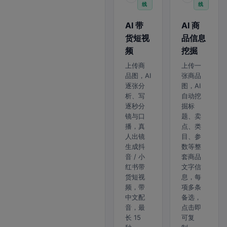
线
线
AI 带
AI 商
货短视
品信息
频
挖掘
上传商
上传一
品图，AI
张商品
逐张分
图，AI
析、写
自动挖
逐秒分
掘标
镜与口
题、卖
播，真
点、类
人出镜
目、参
生成抖
数等整
音 / 小
套商品
红书带
文字信
货短视
息，每
频，带
项多条
中文配
备选，
音，最
点击即
长 15
可复