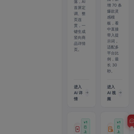
落，AI
增 70 条
首屏定
爆款灵
调、整
感模
页连
板，看
贯，一
中直接
键生成
带入提
竖向商
示词，
品详情
适配多
页。
平台比
例，最
长 30
秒。
进入
进入
AI 详
AI 视
情
频
v1
v1
客服
已
已
上
上