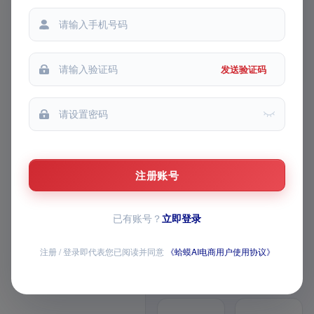
铺货记录
都能提问
每次提问
生成记录
我的收藏
发送验证码
我的推广
FEATURE MATRIX · v1 模块路
线图
AI 主图 / 详情页 /
视频已上线，AI 全
注册账号
家桶持续上新
已有账号？
立即登录
覆盖商品生成、图片与视频创作、导
师问答、经营数据和店铺批量操作，
注册 / 登录即代表您已阅读并同意
《蛤蟆AI电商用户使用协议》
全部模块均已开放
12 个已上线