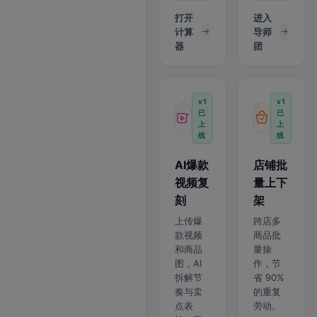
打开
进入
计算
导师
器
团
v1
v1
已
已
上
上
线
线
AI爆款
店铺批
视频复
量上下
刻
架
上传爆
跨店多
款视频
商品批
和商品
量操
图，AI
作，节
拆解节
省 90%
奏与卖
的重复
点表
劳动。