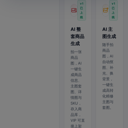
v1
v1
已
已
上
上
线
线
AI 整
AI 主
套商品
图生成
生成
随手拍
商品
拍一张
图，AI
商品
自动抠
图，AI
图、补
一键生
光、换
成商品
背景，
信息、
一键生
主图套
成高转
图、详
化精修
情图与
主图与
SKU，
套图。
存入商
品库，
VIP 可直
接上架