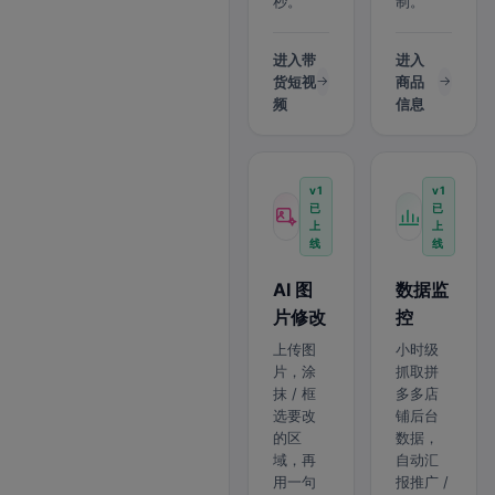
秒。
制。
进入带
进入
货短视
商品
频
信息
v1
v1
已
已
上
上
线
线
AI 图
数据监
片修改
控
上传图
小时级
片，涂
抓取拼
抹 / 框
多多店
选要改
铺后台
的区
数据，
域，再
自动汇
用一句
报推广 /