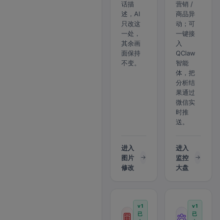
话描
营销 /
述，AI
商品异
只改这
动；可
一处，
一键接
其余画
入
面保持
QClaw
不变。
智能
体，把
分析结
果通过
微信实
时推
送。
进入
进入
图片
监控
修改
大盘
v1
v1
已
已