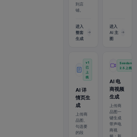
到店
铺。
进入
进入
整套
AI 主
生成
图
v1
Seedance
已
2.5 上线
上
线
AI 电
商视频
AI 详
生成
情页生
成
上传商
品图一
上传商
键生成
品图、
带声电
勾选要
商视
的段
频；新