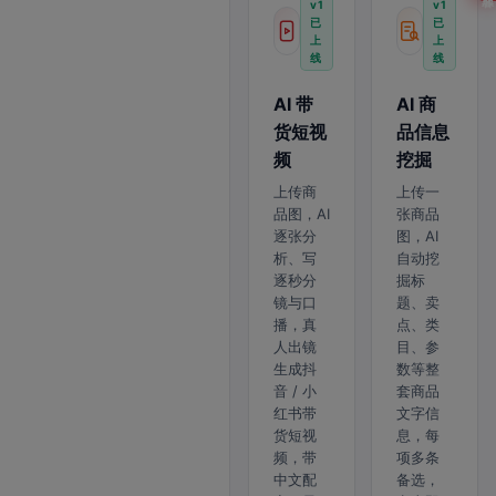
v1
v1
已
已
上
上
线
线
AI 带
AI 商
货短视
品信息
频
挖掘
上传商
上传一
品图，AI
张商品
逐张分
图，AI
析、写
自动挖
逐秒分
掘标
镜与口
题、卖
播，真
点、类
人出镜
目、参
生成抖
数等整
音 / 小
套商品
红书带
文字信
货短视
息，每
频，带
项多条
中文配
备选，