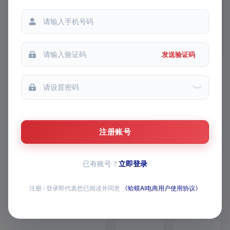
我的收藏
都能提问
每次提问
我的推广
发送验证码
FEATURE MATRIX · v1 模块路
线图
AI 主图 / 详情页 /
视频已上线，AI 全
注册账号
家桶持续上新
已有账号？
立即登录
覆盖商品生成、图片与视频创作、导
师问答、经营数据和店铺批量操作，
全部模块均已开放
注册 / 登录即代表您已阅读并同意
《蛤蟆AI电商用户使用协议》
12 个已上线