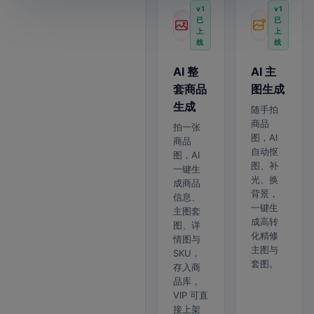
v1
v1
已
已
上
上
线
线
AI 整
AI 主
套商品
图生成
生成
随手拍
商品
拍一张
图，AI
商品
自动抠
图，AI
图、补
一键生
光、换
成商品
背景，
信息、
一键生
主图套
成高转
图、详
化精修
情图与
主图与
SKU，
套图。
存入商
品库，
VIP 可直
接上架