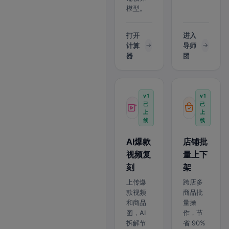
模型。
打开
进入
计算
导师
器
团
v1
v1
已
已
上
上
线
线
AI爆款
店铺批
视频复
量上下
刻
架
上传爆
跨店多
款视频
商品批
和商品
量操
图，AI
作，节
拆解节
省 90%