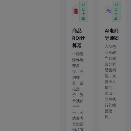
v1
v1
已
已
上
上
线
线
商品
AI电商
ROI计
导师团
算器
六位电
商实战
一秒看
导师联
懂你能
合分析
赚多
经营问
少。利
题，支
润核
持图文
算、反
提问，
推定
给出可
价、资
立即执
金预估
行的经
三合
营建
一，公
议。
式参考
真实店
铺核算