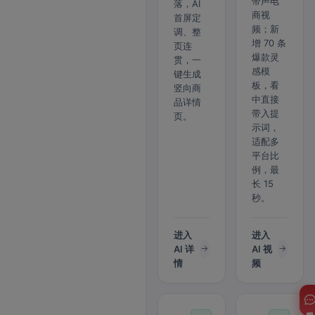
带声电
落，AI
商视
首屏定
频；新
调、整
增 70 条
页连
爆款灵
贯，一
感模
键生成
板，看
竖向商
中直接
品详情
带入提
页。
示词，
适配多
平台比
例，最
长 15
秒。
进入
进入
AI 详
AI 视
情
频
客服