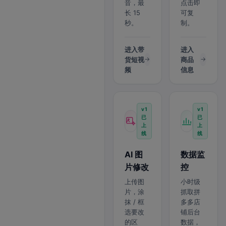
音，最
点击即
长 15
可复
秒。
制。
进入带
进入
货短视
商品
频
信息
v1
v1
已
已
上
上
线
线
AI 图
数据监
片修改
控
上传图
小时级
片，涂
抓取拼
抹 / 框
多多店
选要改
铺后台
的区
数据，