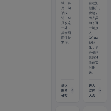
域，再
自动汇
用一句
报推广 /
话描
营销 /
述，AI
商品异
只改这
动；可
一处，
一键接
其余画
入
面保持
QClaw
不变。
智能
体，把
分析结
果通过
微信实
时推
送。
进入
进入
图片
监控
修改
大盘