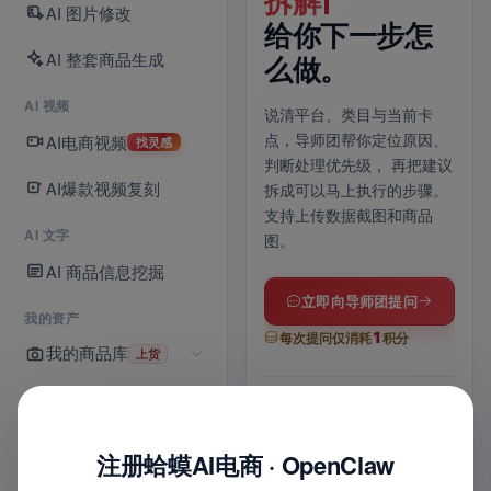
70 条灵感库已
拆解
一
AI 图片修改
上线。
给你下一步怎
铺
AI 整套商品生成
么做。
上传商品图，AI 自动分镜、
上传
AI 视频
运镜成片；没思路就逛灵感
品信
说清平台、类目与当前卡
库，
爆款镜头模板一键带入
与 
AI电商视频
点，导师团帮你定位原因、
找灵感
提示词，适配抖音 / 快手 /
上架
判断处理优先级，
再把建议
商品卡多比例。
享
，
AI爆款视频复刻
拆成可以马上执行的步骤。
支持上传数据截图和商品
AI 文字
图。
进入 AI 视频
AI 商品信息挖掘
全部功能
立即向导师团提问
我的资产
1
每次提问仅消耗
积分
我的商品库
上货
15
70
1
s
条
张
我的店铺
6
1
最长时长
灵感模板
一张
位
次
8
1
实战导师
联合诊断
8
铺货记录
平台
键
平
注册蛤蟆AI电商 · OpenClaw
图
文
1
多比例适配
智能配乐
多平
+
积分