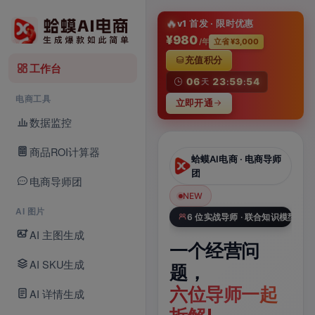
淘
🔥
v1 首发 · 限时优惠
¥980
/年
立省 ¥3,000
充值积分
工作台
06
23
59
54
天
:
:
电商工具
立即开通
数据监控
商品ROI计算器
蛤蟆AI电商 · AI
蛤蟆AI电商 · 电商导师
Studio
团
电商导师团
NEW
NEW
N
AI 图片
Veo 3.1 × 电商数据库
6 位实战导师 · 联合知识模型
AI 主图生成
一张商品图，
一个经营问
一
AI SKU生成
一键生成带声
题，
A
电商视频
六位导师一起
品
AI 详情生成