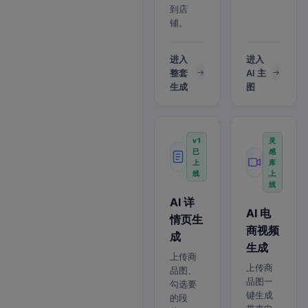
到店
铺。
进入
进入
整套
AI 主
生成
图
v1
灵
已
感
上
库
线
上
线
AI 详
AI 电
情页生
商视频
成
生成
上传商
上传商
品图、
品图一
勾选要
键生成
的段