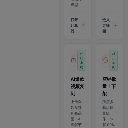
模型。
打开
进入
计算
导师
器
团
v1
v1
已
已
上
上
线
线
AI爆款
店铺批
视频复
量上下
刻
架
上传爆
跨店多
款视频
商品批
和商品
量操
图，AI
作，节
拆解节
省 90%