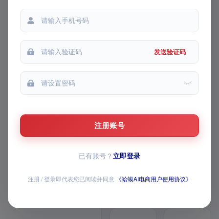
我的收藏
都能提问
每次提问
我的推广
发送验证码
FEATURE MATRIX · v1 模块路
线图
AI 主图 / 详情页 /
视频已上线，AI 全
注册账号
家桶持续上新
已有账号？
立即登录
覆盖商品生成、图片与视频创作、导
师问答、经营数据和店铺批量操作，
全部模块均已开放
注册 / 登录即代表您已阅读并同意
《蛤蟆AI电商用户使用协议》
12 个已上线