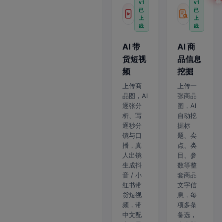
v1
v1
已
已
上
上
线
线
AI 带
AI 商
货短视
品信息
频
挖掘
上传商
上传一
品图，AI
张商品
逐张分
图，AI
析、写
自动挖
逐秒分
掘标
镜与口
题、卖
播，真
点、类
人出镜
目、参
生成抖
数等整
音 / 小
套商品
红书带
文字信
货短视
息，每
频，带
项多条
中文配
备选，