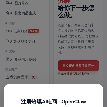
70 条灵感库已
拆解
一
AI 图片修改
上线。
给你下一步怎
铺
AI 整套商品生成
么做。
上传商品图，AI 自动分镜、
上传
AI 视频
运镜成片；没思路就逛灵感
品信
说清平台、类目与当前卡
库，
爆款镜头模板一键带入
与 
AI电商视频
点，导师团帮你定位原因、
找灵感
提示词，适配抖音 / 快手 /
上架
判断处理优先级，
再把建议
商品卡多比例。
享
，
AI爆款视频复刻
拆成可以马上执行的步骤。
支持上传数据截图和商品
AI 文字
图。
进入 AI 视频
AI 商品信息挖掘
全部功能
立即向导师团提问
我的资产
1
每次提问仅消耗
积分
我的商品库
上货
15
70
1
s
条
张
我的店铺
6
1
最长时长
灵感模板
一张
位
次
8
1
实战导师
联合诊断
8
铺货记录
平台
键
平
注册蛤蟆AI电商 · OpenClaw
图
文
1
多比例适配
智能配乐
多平
+
积分