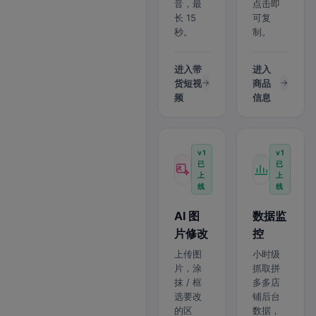
音，最
点击即
长 15
可复
秒。
制。
进入带
进入
货短视
商品
频
信息
v1
v1
已
已
上
上
线
线
AI 图
数据监
片修改
控
上传图
小时级
片，涂
抓取拼
抹 / 框
多多店
选要改
铺后台
的区
数据，