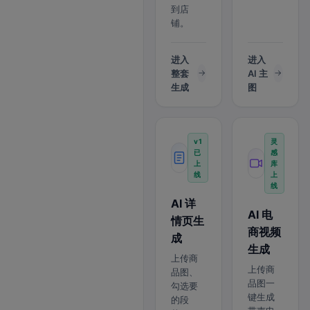
到店
铺。
进入
进入
整套
AI 主
生成
图
v1
灵
已
感
上
库
线
上
线
AI 详
AI 电
情页生
商视频
成
生成
上传商
上传商
品图、
品图一
勾选要
键生成
的段