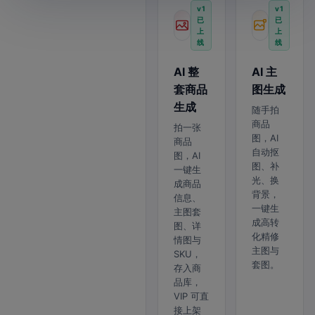
v1
v1
已
已
上
上
线
线
AI 整
AI 主
套商品
图生成
生成
随手拍
商品
拍一张
图，AI
商品
自动抠
图，AI
图、补
一键生
光、换
成商品
背景，
信息、
一键生
主图套
成高转
图、详
化精修
情图与
主图与
SKU，
套图。
存入商
品库，
VIP 可直
接上架