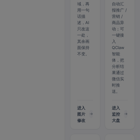
域，再
自动汇
用一句
报推广 /
话描
营销 /
述，AI
商品异
只改这
动；可
一处，
一键接
其余画
入
面保持
QClaw
不变。
智能
体，把
分析结
果通过
微信实
时推
送。
进入
进入
图片
监控
修改
大盘