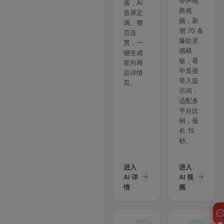
带声电
落，AI
商视
首屏定
频；新
调、整
增 70 条
页连
爆款灵
贯，一
感模
键生成
板，看
竖向商
中直接
品详情
带入提
页。
示词，
适配多
平台比
例，最
长 15
秒。
进入
进入
AI 详
AI 视
情
频
客服