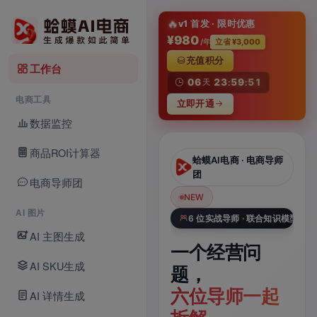
淘
🔥
v1 首发 · 限时优惠
¥980
/年
立省 ¥3,000
充值积分
工作台
06
23
59
50
天
:
:
电商工具
立即开通
数据监控
商品ROI计算器
蛤蟆AI电商 · AI
蛤蟆AI电商 · 电商导师
Studio
团
电商导师团
NEW
NEW
N
AI 图片
Veo 3.1 × 电商数据库
6 位实战导师 · 联合知识模型
AI 主图生成
一张商品图，
一个经营问
一
AI SKU生成
一键生成带声
题，
A
电商视频
六位导师一起
品
AI 详情生成