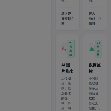
秒。
制。
进入带
进入
货短视
商品
频
信息
v1
v1
已
已
上
上
线
线
AI 图
数据监
片修改
控
上传图
小时级
片，涂
抓取拼
抹 / 框
多多店
选要改
铺后台
的区
数据，
域，再
自动汇
用一句
报推广 /