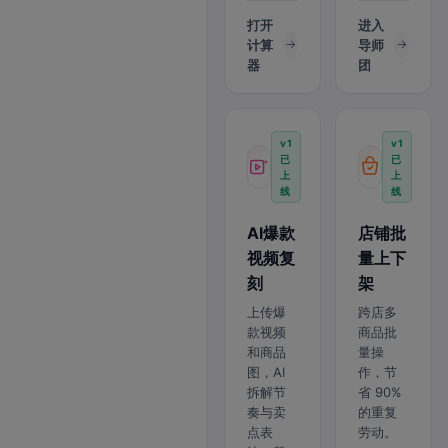
打开
进入
计算
导师
器
团
v1
v1
已
已
上
上
线
线
AI爆款
店铺批
视频复
量上下
刻
架
上传爆
跨店多
款视频
商品批
和商品
量操
图，AI
作，节
拆解节
省 90%
奏与卖
的重复
点表
劳动。