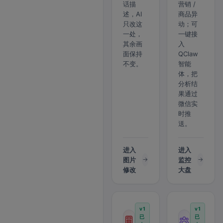
话描
营销 /
述，AI
商品异
只改这
动；可
一处，
一键接
其余画
入
面保持
QClaw
不变。
智能
体，把
分析结
果通过
微信实
时推
送。
进入
进入
图片
监控
修改
大盘
v1
v1
已
已