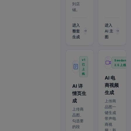
到店
铺。
进入
进入
整套
AI 主
生成
图
v1
Seedance
已
2.5 上线
上
线
AI 电
商视频
AI 详
生成
情页生
成
上传商
品图一
上传商
键生成
品图、
带声电
勾选要
商视
的段
频；新