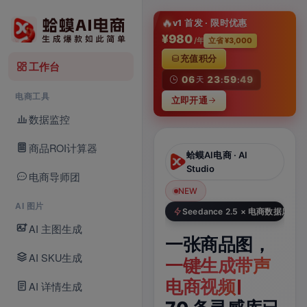
淘
🔥
v1 首发 · 限时优惠
¥980
/年
立省 ¥3,000
充值积分
工作台
06
23
59
49
天
:
:
电商工具
立即开通
数据监控
商品ROI计算器
蛤蟆AI电商 · AI
蛤蟆AI电商 · AI Video
Studio
电商导师团
NEW
NEW
N
Seedance 2.5 · 新模型
AI 图片
Seedance 2.5 × 电商数据库
AI 主图生成
Seedance
一张商品图，
一
2.5，
AI SKU生成
一键生成带声
题
电商视频新模
电商视频
六
AI 详情生成
型