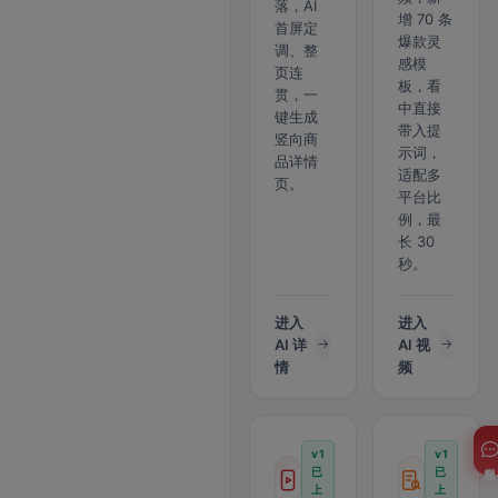
落，AI
增 70 条
首屏定
爆款灵
调、整
感模
页连
板，看
贯，一
中直接
键生成
带入提
竖向商
示词，
品详情
适配多
页。
平台比
例，最
长 30
秒。
进入
进入
AI 详
AI 视
情
频
v1
v1
客服
已
已
上
上