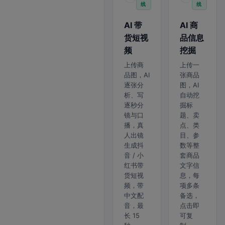
线
线
AI 带
AI 商
货短视
品信息
频
挖掘
上传商
上传一
品图，AI
张商品
逐张分
图，AI
析、写
自动挖
逐秒分
掘标
镜与口
题、卖
播，真
点、类
人出镜
目、参
生成抖
数等整
音 / 小
套商品
红书带
文字信
货短视
息，每
频，带
项多条
中文配
备选，
音，最
点击即
长 15
可复