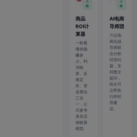
上
上
线
线
商品
AI电商
ROI计
导师团
算器
六位电
商实战
一秒看
导师联
懂你能
合分析
赚多
经营问
少。利
题，支
润核
持图文
算、反
提问，
推定
给出可
价、资
立即执
金预估
行的经
三合
营建
一，公
议。
式参考
真实店
铺核算
模型。