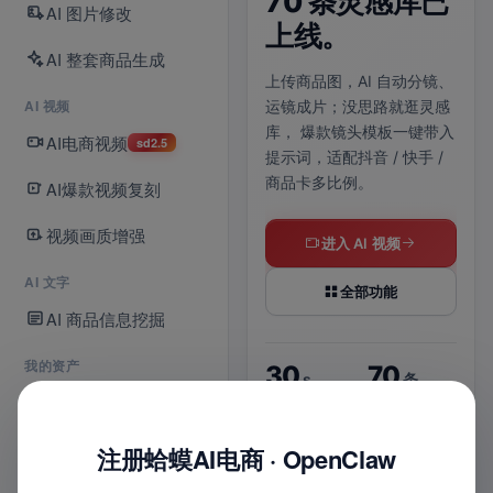
70 条灵感库已
拆
AI 图片修改
正式上线。
上线。
给
AI 整套商品生成
么
AI 电商视频与爆款视频复刻
上传商品图，AI 自动分镜、
现已接入 Seedance 2.5，
AI 视频
运镜成片；没思路就逛灵感
默认选中即可使用；
单次生
说清
库，
爆款镜头模板一键带入
成最长支持 30 秒，480P /
AI电商视频
点，
sd2.5
提示词，适配抖音 / 快手 /
720P 清晰度可选。
判断
商品卡多比例。
AI爆款视频复刻
拆成
支持
立即体验 2.5
视频画质增强
图。
进入 AI 视频
进入爆款复刻
AI 文字
全部功能
AI 商品信息挖掘
每
2.5
30
s
我的资产
30
70
s
条
默认新模型
最长时长
我的商品库
上货
6
最长时长
灵感模板
位
720
2
P
入口
8
1
实战
我的店铺
注册蛤蟆AI电商 · OpenClaw
平台
键
清晰视频
视频创作可选
图
多比例适配
智能配乐