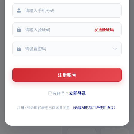
铺货记录
都能
生成记录
我的收藏
发送验证码
我的推广
FEATURE MATRIX · v1 模块路
线图
AI 主图 / 详情页 /
视频已上线，AI 全
注册账号
家桶持续上新
已有账号？
立即登录
覆盖商品生成、图片与视频创作、导
师问答、经营数据和店铺批量操作，
注册 / 登录即代表您已阅读并同意
《蛤蟆AI电商用户使用协议》
全部模块均已开放
12 个已上线