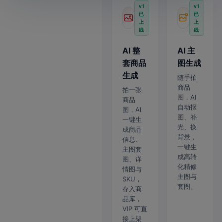
v1
v1
已
已
上
上
线
线
AI 整
AI 主
套商品
图生成
生成
随手拍
商品
拍一张
图，AI
商品
自动抠
图，AI
图、补
一键生
光、换
成商品
背景，
信息、
一键生
主图套
成高转
图、详
化精修
情图与
主图与
SKU，
套图。
存入商
品库，
VIP 可直
接上架