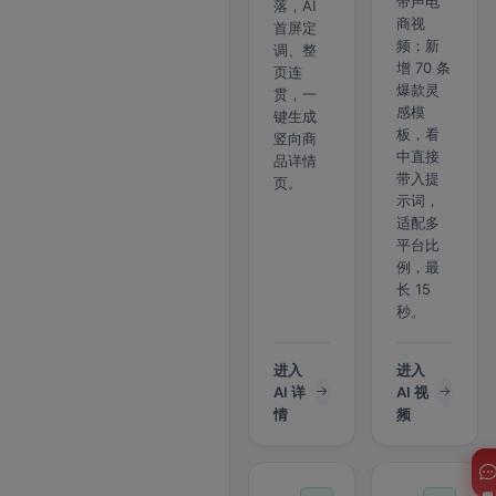
带声电
落，AI
商视
首屏定
频；新
调、整
增 70 条
页连
爆款灵
贯，一
感模
键生成
板，看
竖向商
中直接
品详情
带入提
页。
示词，
适配多
平台比
例，最
长 15
秒。
进入
进入
AI 详
AI 视
情
频
客服