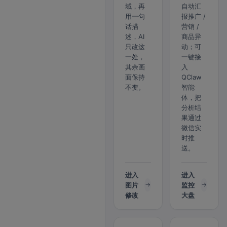
域，再
自动汇
用一句
报推广 /
话描
营销 /
述，AI
商品异
只改这
动；可
一处，
一键接
其余画
入
面保持
QClaw
不变。
智能
体，把
分析结
果通过
微信实
时推
送。
进入
进入
图片
监控
修改
大盘