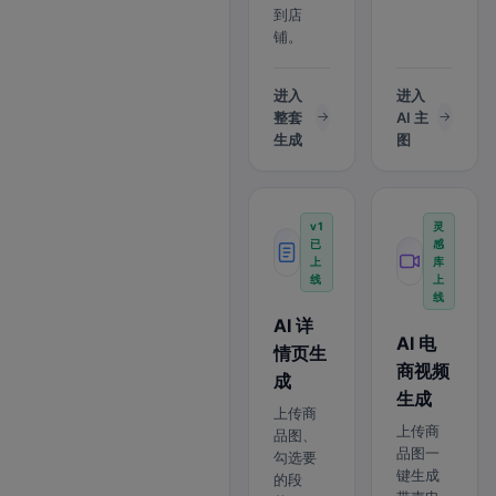
到店
铺。
进入
进入
整套
AI 主
生成
图
v1
灵
已
感
上
库
线
上
线
AI 详
AI 电
情页生
商视频
成
生成
上传商
上传商
品图、
品图一
勾选要
键生成
的段