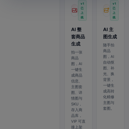
v1
v1
已
已
上
上
线
线
AI 整
AI 主
套商品
图生成
生成
随手拍
商品
拍一张
图，AI
商品
自动抠
图，AI
图、补
一键生
光、换
成商品
背景，
信息、
一键生
主图套
成高转
图、详
化精修
情图与
主图与
SKU，
套图。
存入商
品库，
VIP 可直
接上架