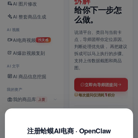
70 条灵感库已
拆解
一
AI 图片修改
上线。
给你下一步怎
铺
AI 整套商品生成
么做。
上传商品图，AI 自动分镜、
上传
AI 视频
运镜成片；没思路就逛灵感
品信
说清平台、类目与当前卡
库，
爆款镜头模板一键带入
与 
AI电商视频
点，导师团帮你定位原因、
找灵感
提示词，适配抖音 / 快手 /
上架
判断处理优先级，
再把建议
商品卡多比例。
享
，
AI爆款视频复刻
拆成可以马上执行的步骤。
支持上传数据截图和商品
AI 文字
图。
进入 AI 视频
AI 商品信息挖掘
全部功能
立即向导师团提问
我的资产
1
每次提问仅消耗
积分
我的商品库
上货
15
70
1
s
条
张
我的店铺
6
1
最长时长
灵感模板
一张
位
次
8
1
实战导师
联合诊断
8
铺货记录
平台
键
平
注册蛤蟆AI电商 · OpenClaw
图
文
1
多比例适配
智能配乐
多平
+
积分