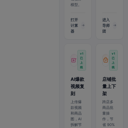
模型。
打开
进入
计算
导师
器
团
v1
v1
已
已
上
上
线
线
AI爆款
店铺批
视频复
量上下
刻
架
上传爆
跨店多
款视频
商品批
和商品
量操
图，AI
作，节
拆解节
省 90%