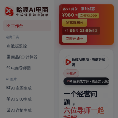
淘
🔥
v1 首发 · 限时优惠
¥980
/年
立省 ¥3,000
充值积分
工作台
06
23
59
52
天
:
:
电商工具
立即开通
数据监控
商品ROI计算器
蛤蟆AI电商 · AI
蛤蟆AI电商 · 电商导师
Studio
团
电商导师团
NEW
NEW
N
AI 图片
Veo 3.1 × 电商数据库
6 位实战导师 · 联合知识模型
AI 主图生成
一张商品图，
一个经营问
一
AI SKU生成
一键生成带声
题，
A
电商视频
六位导师一起
品
AI 详情生成