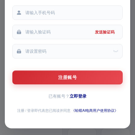
我的收藏
都能提问
每次提问
我的推广
发送验证码
FEATURE MATRIX · v1 模块路
线图
AI 主图 / 详情页 /
视频已上线，AI 全
注册账号
家桶持续上新
已有账号？
立即登录
覆盖商品生成、图片与视频创作、导
师问答、经营数据和店铺批量操作，
全部模块均已开放
注册 / 登录即代表您已阅读并同意
《蛤蟆AI电商用户使用协议》
12 个已上线