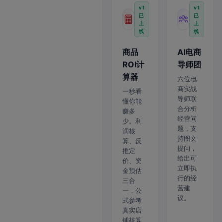
v1
v1
已
已
上
上
线
线
商品
AI电商
ROI计
导师团
算器
六位电
商实战
一秒看
导师联
懂你能
合分析
赚多
经营问
少。利
题，支
润核
持图文
算、反
提问，
推定
给出可
价、资
立即执
金预估
行的经
三合
营建
一，公
议。
式参考
真实店
铺核算