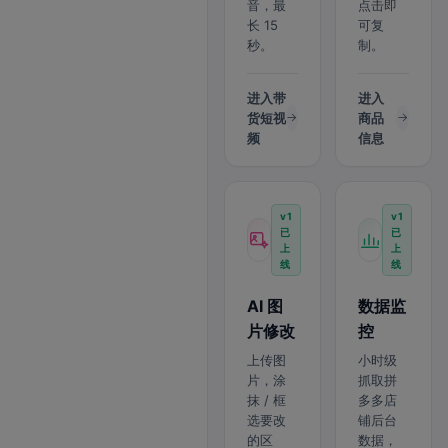
音，最
点击即
长 15
可复
秒。
制。
进入带
进入
货短视
商品
频
信息
v1
v1
已
已
上
上
线
线
AI 图
数据监
片修改
控
上传图
小时级
片，涂
抓取拼
抹 / 框
多多店
选要改
铺后台
的区
数据，