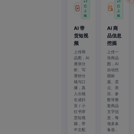
v1
v1
已
已
上
上
线
线
AI 带
AI 商
货短视
品信息
频
挖掘
上传商
上传一
品图，AI
张商品
逐张分
图，AI
析、写
自动挖
逐秒分
掘标
镜与口
题、卖
播，真
点、类
人出镜
目、参
生成抖
数等整
音 / 小
套商品
红书带
文字信
货短视
息，每
频，带
项多条
中文配
备选，