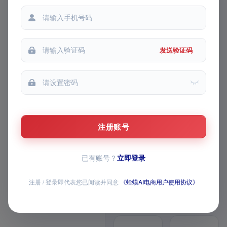
铺货记录
都能
生成记录
我的收藏
发送验证码
我的推广
FEATURE MATRIX · v1 模块路
线图
AI 主图 / 详情页 /
视频已上线，AI 全
注册账号
家桶持续上新
已有账号？
立即登录
覆盖商品生成、图片与视频创作、导
师问答、经营数据和店铺批量操作，
注册 / 登录即代表您已阅读并同意
《蛤蟆AI电商用户使用协议》
全部模块均已开放
12 个已上线