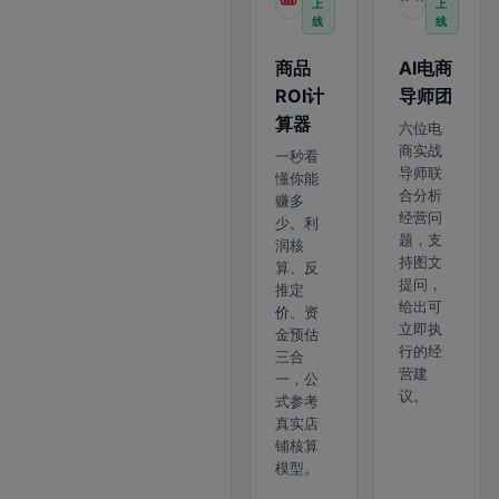
上
上
线
线
商品
AI电商
ROI计
导师团
算器
六位电
商实战
一秒看
导师联
懂你能
合分析
赚多
经营问
少。利
题，支
润核
持图文
算、反
提问，
推定
给出可
价、资
立即执
金预估
行的经
三合
营建
一，公
议。
式参考
真实店
铺核算
模型。