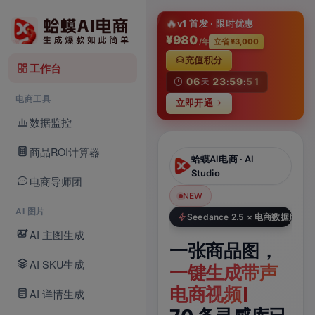
淘
🔥
v1 首发 · 限时优惠
¥980
/年
立省 ¥3,000
充值积分
工作台
06
23
59
50
天
:
:
电商工具
立即开通
数据监控
商品ROI计算器
蛤蟆AI电商 · AI
蛤蟆AI电商 · AI Video
Studio
电商导师团
NEW
NEW
N
Seedance 2.5 · 新模型
AI 图片
Seedance 2.5 × 电商数据库
AI 主图生成
Seedance
一张商品图，
一
2.5，
AI SKU生成
一键生成带声
题
电商视频新模
电商视频
六
AI 详情生成
型