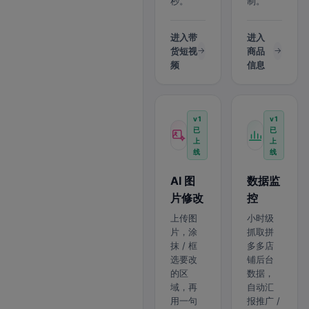
秒。
制。
进入带
进入
货短视
商品
频
信息
v1
v1
已
已
上
上
线
线
AI 图
数据监
片修改
控
上传图
小时级
片，涂
抓取拼
抹 / 框
多多店
选要改
铺后台
的区
数据，
域，再
自动汇
用一句
报推广 /