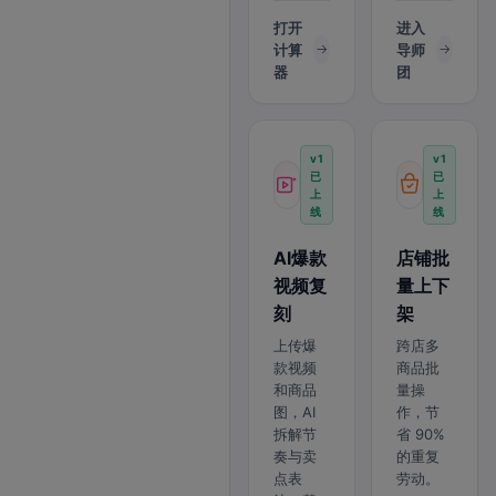
打开
进入
计算
导师
器
团
v1
v1
已
已
上
上
线
线
AI爆款
店铺批
视频复
量上下
刻
架
上传爆
跨店多
款视频
商品批
和商品
量操
图，AI
作，节
拆解节
省 90%
奏与卖
的重复
点表
劳动。