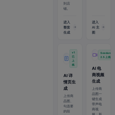
到店
铺。
进入
进入
整套
AI 主
生成
图
v1
Seedance
已
2.5 上线
上
线
AI 电
商视频
AI 详
生成
情页生
成
上传商
品图一
上传商
键生成
品图、
带声电
勾选要
商视
的段
频；新