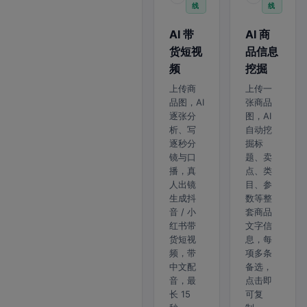
线
线
AI 带
AI 商
货短视
品信息
频
挖掘
上传商
上传一
品图，AI
张商品
逐张分
图，AI
析、写
自动挖
逐秒分
掘标
镜与口
题、卖
播，真
点、类
人出镜
目、参
生成抖
数等整
音 / 小
套商品
红书带
文字信
货短视
息，每
频，带
项多条
中文配
备选，
音，最
点击即
长 15
可复