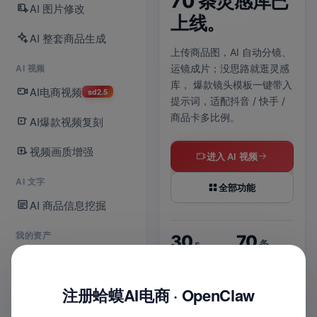
70 条灵感库已
拆
AI 图片修改
正式上线。
上线。
给
AI 整套商品生成
么
AI 电商视频与爆款视频复刻
上传商品图，AI 自动分镜、
现已接入 Seedance 2.5，
AI 视频
运镜成片；没思路就逛灵感
默认选中即可使用；
单次生
说清
库，
爆款镜头模板一键带入
成最长支持 30 秒，480P /
AI电商视频
点，
sd2.5
提示词，适配抖音 / 快手 /
720P 清晰度可选。
判断
商品卡多比例。
AI爆款视频复刻
拆成
支持
立即体验 2.5
视频画质增强
图。
进入 AI 视频
进入爆款复刻
AI 文字
全部功能
AI 商品信息挖掘
每
2.5
30
s
我的资产
30
70
s
条
默认新模型
最长时长
我的商品库
上货
6
最长时长
灵感模板
位
720
2
P
入口
8
1
实战
我的店铺
注册蛤蟆AI电商 · OpenClaw
平台
键
清晰视频
视频创作可选
图
多比例适配
智能配乐