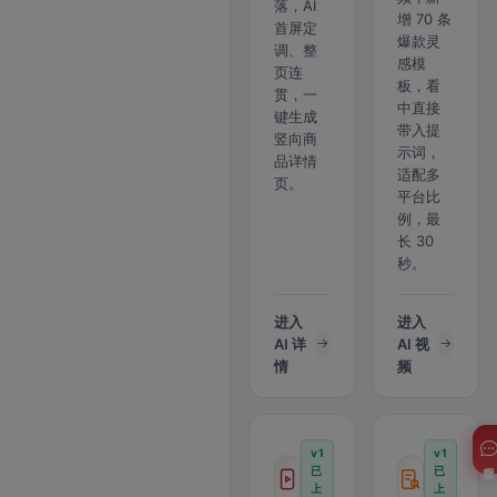
落，AI
增 70 条
首屏定
爆款灵
调、整
感模
页连
板，看
贯，一
中直接
键生成
带入提
竖向商
示词，
品详情
适配多
页。
平台比
例，最
长 30
秒。
进入
进入
AI 详
AI 视
情
频
v1
v1
客服
已
已
上
上