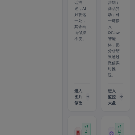
话描
营销 /
述，AI
商品异
只改这
动；可
一处，
一键接
其余画
入
面保持
QClaw
不变。
智能
体，把
分析结
果通过
微信实
时推
送。
进入
进入
图片
监控
修改
大盘
v1
v1
已
已