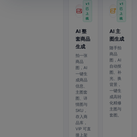
v1
v1
已
已
上
上
线
线
AI 整
AI 主
套商品
图生成
生成
随手拍
商品
拍一张
图，AI
商品
自动抠
图，AI
图、补
一键生
光、换
成商品
背景，
信息、
一键生
主图套
成高转
图、详
化精修
情图与
主图与
SKU，
套图。
存入商
品库，
VIP 可直
接上架