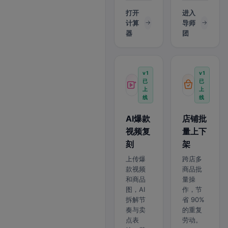
打开
进入
计算
导师
器
团
v1
v1
已
已
上
上
线
线
AI爆款
店铺批
视频复
量上下
刻
架
上传爆
跨店多
款视频
商品批
和商品
量操
图，AI
作，节
拆解节
省 90%
奏与卖
的重复
点表
劳动。