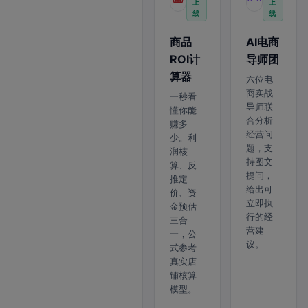
上
上
线
线
商品
AI电商
ROI计
导师团
算器
六位电
商实战
一秒看
导师联
懂你能
合分析
赚多
经营问
少。利
题，支
润核
持图文
算、反
提问，
推定
给出可
价、资
立即执
金预估
行的经
三合
营建
一，公
议。
式参考
真实店
铺核算
模型。