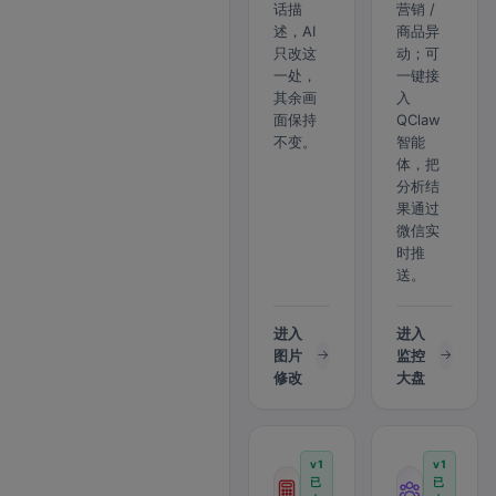
话描
营销 /
述，AI
商品异
只改这
动；可
一处，
一键接
其余画
入
面保持
QClaw
不变。
智能
体，把
分析结
果通过
微信实
时推
送。
进入
进入
图片
监控
修改
大盘
v1
v1
已
已