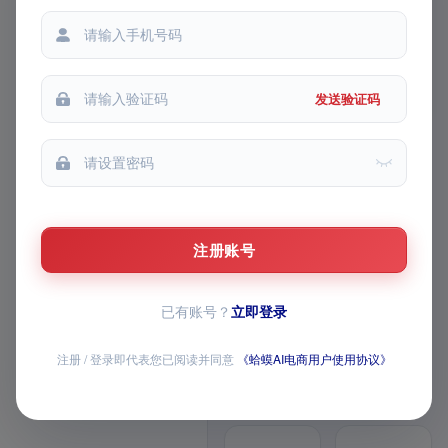
铺货记录
都能
生成记录
我的收藏
发送验证码
我的推广
FEATURE MATRIX · v1 模块路
线图
AI 主图 / 详情页 /
视频已上线，AI 全
注册账号
家桶持续上新
已有账号？
立即登录
覆盖商品生成、图片与视频创作、导
师问答、经营数据和店铺批量操作，
注册 / 登录即代表您已阅读并同意
《蛤蟆AI电商用户使用协议》
全部模块均已开放
12 个已上线