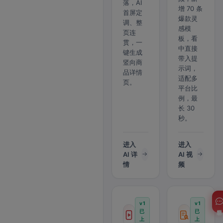
落，AI
增 70 条
首屏定
爆款灵
调、整
感模
页连
板，看
贯，一
中直接
键生成
带入提
竖向商
示词，
品详情
适配多
页。
平台比
例，最
长 30
秒。
进入
进入
AI 详
AI 视
情
频
v1
v1
客服
已
已
上
上