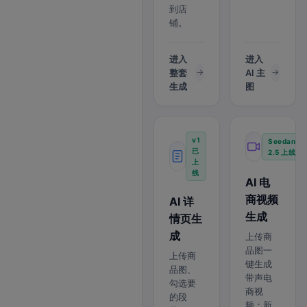
到店
铺。
进入
进入
整套
AI 主
生成
图
v1
Seedance
已
2.5 上线
上
线
AI 电
商视频
AI 详
生成
情页生
成
上传商
品图一
上传商
键生成
品图、
带声电
勾选要
商视
的段
频；新