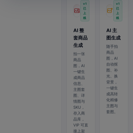
v1
v1
已
已
上
上
线
线
AI 整
AI 主
套商品
图生成
生成
随手拍
商品
拍一张
图，AI
商品
自动抠
图，AI
图、补
一键生
光、换
成商品
背景，
信息、
一键生
主图套
成高转
图、详
化精修
情图与
主图与
SKU，
套图。
存入商
品库，
VIP 可直
接上架