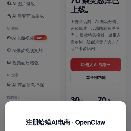
70 条灵感库已
拆
AI 图片修改
正式上线。
上线。
给
AI 整套商品生成
么
AI 电商视频与爆款视频复刻
上传商品图，AI 自动分镜、
现已接入 Seedance 2.5，
AI 视频
运镜成片；没思路就逛灵感
默认选中即可使用；
单次生
说清
库，
爆款镜头模板一键带入
成最长支持 30 秒，480P /
AI电商视频
点，
sd2.5
提示词，适配抖音 / 快手 /
720P 清晰度可选。
判断
商品卡多比例。
AI爆款视频复刻
拆成
支持
立即体验 2.5
视频画质增强
图。
进入 AI 视频
进入爆款复刻
AI 文字
全部功能
AI 商品信息挖掘
每
2.5
30
s
我的资产
30
70
s
条
默认新模型
最长时长
我的商品库
上货
6
最长时长
灵感模板
位
720
2
P
入口
8
1
实战
我的店铺
注册蛤蟆AI电商 · OpenClaw
平台
键
清晰视频
视频创作可选
图
多比例适配
智能配乐