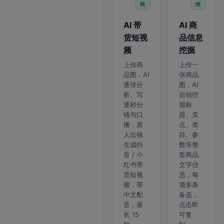
线
线
AI 带
AI 商
货短视
品信息
频
挖掘
上传商
上传一
品图，AI
张商品
逐张分
图，AI
析、写
自动挖
逐秒分
掘标
镜与口
题、卖
播，真
点、类
人出镜
目、参
生成抖
数等整
音 / 小
套商品
红书带
文字信
货短视
息，每
频，带
项多条
中文配
备选，
音，最
点击即
长 15
可复