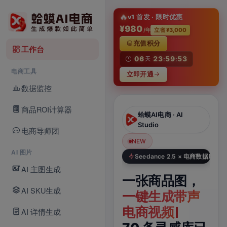
淘
🔥
v1 首发 · 限时优惠
¥980
/年
立省 ¥3,000
充值积分
工作台
06
23
59
53
天
:
:
电商工具
立即开通
数据监控
商品ROI计算器
蛤蟆AI电商 · AI
蛤蟆AI电商 · AI Video
Studio
电商导师团
NEW
NEW
N
Seedance 2.5 · 新模型
AI 图片
Seedance 2.5 × 电商数据库
AI 主图生成
Seedance
一张商品图，
一
2.5，
AI SKU生成
一键生成带声
题
电商视频新模
电商视频
六
AI 详情生成
型