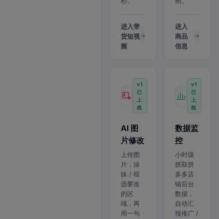
秒。
制。
进入带
进入
货短视
商品
频
信息
v1
v1
已
已
上
上
线
线
AI 图
数据监
片修改
控
上传图
小时级
片，涂
抓取拼
抹 / 框
多多店
选要改
铺后台
的区
数据，
域，再
自动汇
用一句
报推广 /