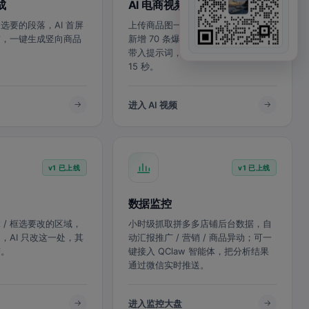
成
AI 电商视频生成
选要的段落，AI 首屏
上传商品图一键生成带声电商视频；
贯，一键生成竖向商品
新增 70 条爆款灵感模板，看中直接
带入提示词，适配多平台比例，最长
15 秒。
进入 AI 视频
v1 已上线
v1 已上线
数据监控
 / 框选要改的区域，
小时级抓取拼多多店铺后台数据，自
，AI 只改这一处，其
动汇报推广 / 营销 / 商品异动；可一
变。
键接入 QClaw 智能体，把分析结果
通过微信实时推送。
进入监控大盘