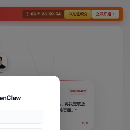
06
23
59
53
充值积分
立即开通
天
:
:
蛤蟆AI
一
师兄
一
AI
一
缥缈
导师现场建议
拼多多运营导师
enClaw
“看数据不要只看营业额，先确认点击够
上传商品
不够，再追到转化具体卡在哪一步。”
上架到自己
3 / 6
正在联合六位导师经验