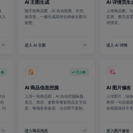
AI 主图生成
AI 详情页生
信
随手拍商品图，AI 自动抠图、补光、
上传商品图、勾
存入
换背景，一键生成高转化精修主图与
定调、整页连
套图。
详情页。
进入 AI 主图
进入 AI 详情
上线
v1 已上线
AI 商品信息挖掘
AI 图片修改
秒分
上传一张商品图，AI 自动挖掘标题、
上传图片，涂抹
小红
卖点、类目、参数等整套商品文字信
再用一句话描述
15
息，每项多条备选，点击即可复制。
余画面保持不
进入商品信息
进入图片修改