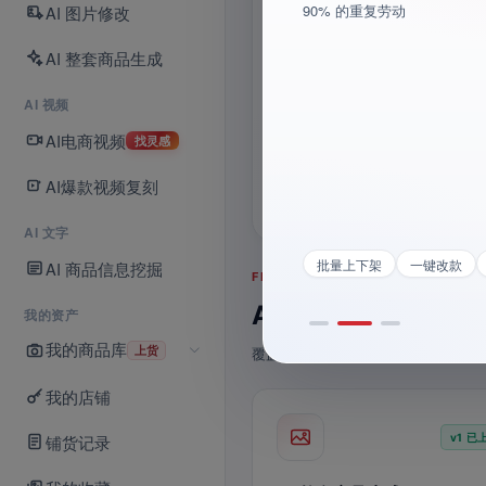
90% 的重复劳动
AI 图片修改
AI 自动生成
立即向导师团提问
详情页、SKU 资料一次完成，上新
视频已生成
 10 倍
AI 整套商品生成
5 秒带声 · 刚刚
AI 视频
6
1
位
次
AI电商视频
找灵感
实战导师
联合
AI爆款视频复刻
AI 文字
生成
详情页
爆款标题
批量上下架
一键改款
AI 商品信息挖掘
FEATURE MATRIX · v1 模块路线
AI 主图 / 详情页 
我的资产
我的商品库
上货
覆盖商品生成、图片与视频创作、导
我的店铺
铺货记录
v1 已