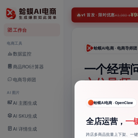
淘
¥9
🔥
v1 首发 · 限时优惠
¥3,980
→
工作台
电商工具
蛤蟆AI电商 · 电商导师团
数据监控
一个经营
商品ROI计算器
带入
电商导师团
六位导师
tudio · 电商视频
AI 图片
给你下一
AI 主图生成
AI电商 · OpenClaw
蛤蟆AI电商 · OpenClaw
说清平台、类目与当前卡
AI SKU生成
张照片，
生成全套
全店运营，
一
再把建议拆成可以马上执
AI 详情生成
材
跨店多商品批量上下架、一键