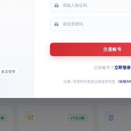
1
每次提问仅消耗
积分
小时级抓取商家后台报表，自动写入历
史，异动预警随时响应
图
文
1
+
积分
诊断
都能提问
每次提问
注册账号
已有账号？
立即登录
多店管理
定时抓取
异动预警
历史归档
图
注册 / 登录即代表您已阅读并同意
《蛤蟆A
/ 视频已上线，AI 全家桶持续上新
师问答、经营数据和店铺批量操作，全部模块均已开放
上线
v1 已上线