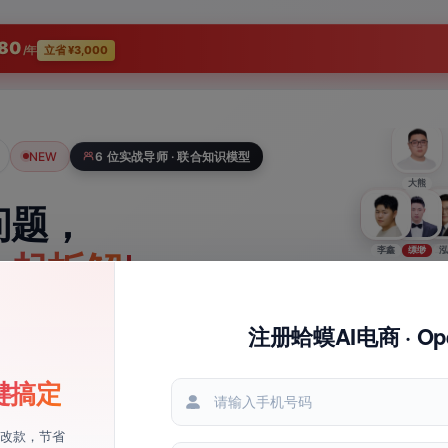
80
/年
立省 ¥3,000
NEW
6 位实战导师 · 联合知识模型
大熊
问题，
妖王
李鑫
缥缈
二
泓
一起拆解
步怎么做。
注册蛤蟆AI电商 · Op
蛤蟆AI电商 · OpenClaw
点，导师团帮你定位原因、判断处理优先级，
键搞定
数据自动归档，
异动
行的步骤。支持上传数据截图和商品图。
一目了然
改款，节省