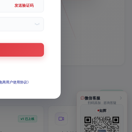
进
发送验证码
1
张
一张照片起
I电商用户使用协议》
12 个已上线
微信客服
扫码添加 · 咨询答疑
如辉
v1 已上线
灵感库上线