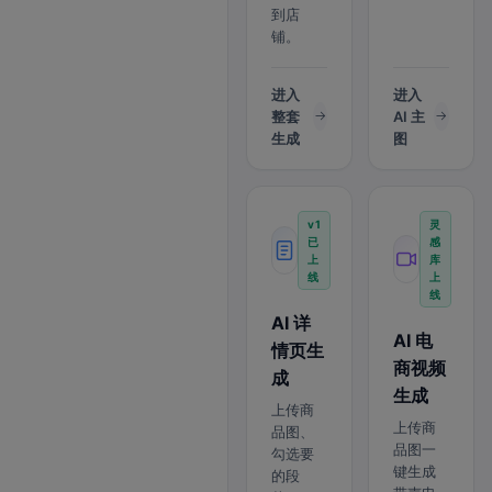
到店
铺。
进入
进入
整套
AI 主
生成
图
v1
灵
已
感
上
库
线
上
线
AI 详
AI 电
情页生
商视频
成
生成
上传商
上传商
品图、
品图一
勾选要
键生成
的段