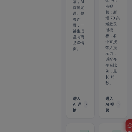
带声电
落，AI
商视
首屏定
频；新
调、整
增 70 条
页连
爆款灵
贯，一
感模
键生成
板，看
竖向商
中直接
品详情
带入提
页。
示词，
适配多
平台比
例，最
长 15
秒。
进入
进入
AI 详
AI 视
情
频
客服