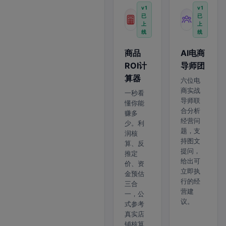
v1
v1
已
已
上
上
线
线
商品
AI电商
ROI计
导师团
算器
六位电
商实战
一秒看
导师联
懂你能
合分析
赚多
经营问
少。利
题，支
润核
持图文
算、反
提问，
推定
给出可
价、资
立即执
金预估
行的经
三合
营建
一，公
议。
式参考
真实店
铺核算