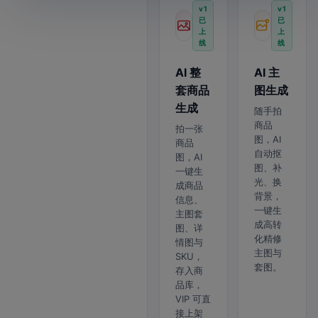
v1
v1
已
已
上
上
线
线
AI 整
AI 主
套商品
图生成
生成
随手拍
商品
拍一张
图，AI
商品
自动抠
图，AI
图、补
一键生
光、换
成商品
背景，
信息、
一键生
主图套
成高转
图、详
化精修
情图与
主图与
SKU，
套图。
存入商
品库，
VIP 可直
接上架