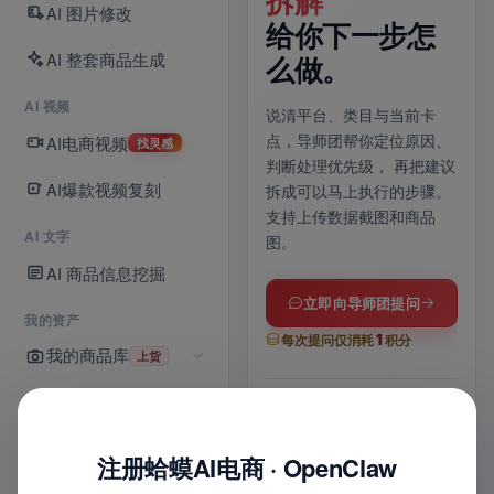
70 条灵感库已
拆解
一
AI 图片修改
上线。
给你下一步怎
铺
AI 整套商品生成
么做。
上传商品图，AI 自动分镜、
上传
AI 视频
运镜成片；没思路就逛灵感
品信
说清平台、类目与当前卡
库，
爆款镜头模板一键带入
与 
AI电商视频
点，导师团帮你定位原因、
找灵感
提示词，适配抖音 / 快手 /
上架
判断处理优先级，
再把建议
商品卡多比例。
享
，
AI爆款视频复刻
拆成可以马上执行的步骤。
支持上传数据截图和商品
AI 文字
图。
进入 AI 视频
AI 商品信息挖掘
全部功能
立即向导师团提问
我的资产
1
每次提问仅消耗
积分
我的商品库
上货
15
70
1
s
条
张
我的店铺
6
1
最长时长
灵感模板
一张
位
次
8
1
实战导师
联合诊断
8
铺货记录
平台
键
平
注册蛤蟆AI电商 · OpenClaw
图
文
1
多比例适配
智能配乐
多平
+
积分