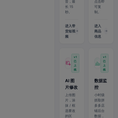
音，最
点击即
长 15
可复
秒。
制。
进入带
进入
货短视
商品
频
信息
v1
v1
已
已
上
上
线
线
AI 图
数据监
片修改
控
上传图
小时级
片，涂
抓取拼
抹 / 框
多多店
选要改
铺后台
的区
数据，