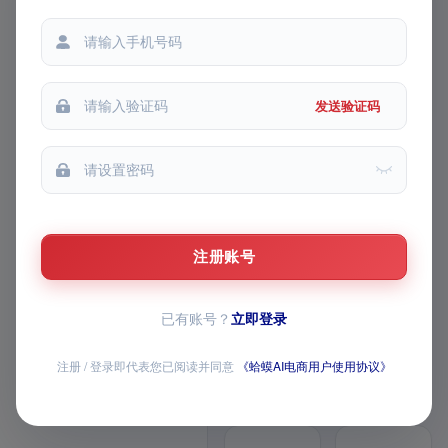
我的收藏
都能提问
每次提问
我的推广
发送验证码
FEATURE MATRIX · v1 模块路
线图
AI 主图 / 详情页 /
视频已上线，AI 全
注册账号
家桶持续上新
已有账号？
立即登录
覆盖商品生成、图片与视频创作、导
师问答、经营数据和店铺批量操作，
全部模块均已开放
注册 / 登录即代表您已阅读并同意
《蛤蟆AI电商用户使用协议》
12 个已上线