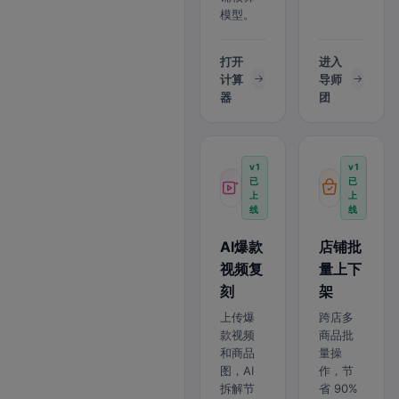
模型。
打开
进入
计算
导师
器
团
v1
v1
已
已
上
上
线
线
AI爆款
店铺批
视频复
量上下
刻
架
上传爆
跨店多
款视频
商品批
和商品
量操
图，AI
作，节
拆解节
省 90%