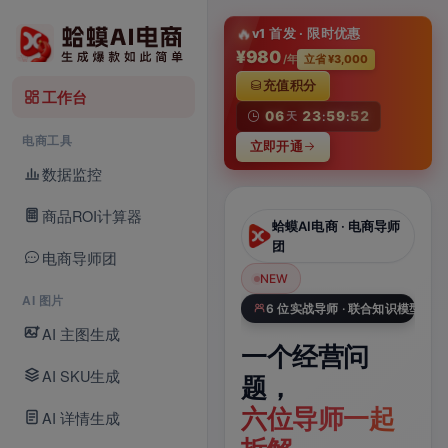
淘
🔥
v1 首发 · 限时优惠
¥980
/年
立省 ¥3,000
充值积分
工作台
06
23
59
52
天
:
:
电商工具
立即开通
数据监控
商品ROI计算器
蛤蟆AI电商 · AI
蛤蟆AI电商 · 电商导师
Studio
团
电商导师团
NEW
NEW
N
AI 图片
Veo 3.1 × 电商数据库
6 位实战导师 · 联合知识模型
AI 主图生成
一张商品图，
一个经营问
一
AI SKU生成
一键生成带声
题，
A
电商视频
六位导师一起
品
AI 详情生成