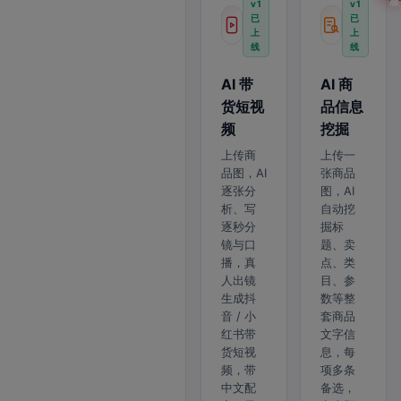
v1
v1
已
已
上
上
线
线
AI 带
AI 商
货短视
品信息
频
挖掘
上传商
上传一
品图，AI
张商品
逐张分
图，AI
析、写
自动挖
逐秒分
掘标
镜与口
题、卖
播，真
点、类
人出镜
目、参
生成抖
数等整
音 / 小
套商品
红书带
文字信
货短视
息，每
频，带
项多条
中文配
备选，