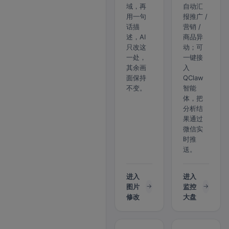
域，再
自动汇
用一句
报推广 /
话描
营销 /
述，AI
商品异
只改这
动；可
一处，
一键接
其余画
入
面保持
QClaw
不变。
智能
体，把
分析结
果通过
微信实
时推
送。
进入
进入
图片
监控
修改
大盘