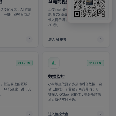
成
AI 电商视频生成
选要的段落，AI 首屏
上传商品图一键生成带声电商视频；
贯，一键生成竖向商品
新增 70 条爆款灵感模板，看中直接
带入提示词，适配多平台比例，最长
30 秒。
进入 AI 视频
v1 已上线
v1 已上线
数据监控
 / 框选要改的区域，
小时级抓取拼多多店铺后台数据，自
，AI 只改这一处，其
动汇报推广 / 营销 / 商品异动；可一
变。
键接入 QClaw 智能体，把分析结果
通过微信实时推送。
进入监控大盘