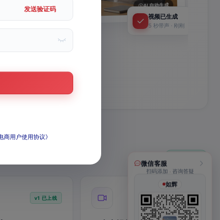
AI 自动生成
立
发送验证码
视频已生成
5 秒带声 · 刚刚
6
位
实战导师
I电商用户使用协议》
12 个已上线
微信客服
扫码添加 · 咨询答疑
如辉
v1 已上线
Seedance 2.5 上线