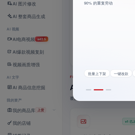
90% 的重复劳动
AI 图片修改
进入 AI 视频
详情页、SKU 资料一次完成，上新
 10 倍
5
AI 整套商品生成
最长 30s
AI 视频
30
7
s
AI电商视频
sd2.5
最长时长
灵感
AI爆款视频复刻
视频画质增强
生成
详情页
爆款标题
批量上下架
一键改款
AI 文字
FEATURE MATRIX · v1 模块路线
AI 主图 / 详情页 
AI 商品信息挖掘
覆盖商品生成、图片与视频创作、导
我的资产
我的商品库
上货
我的店铺
v1 已