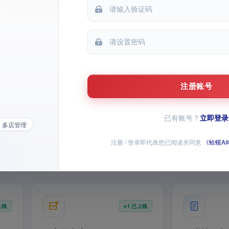
全部功能
小时级抓取商家后台报表，自动写入历
史，异动预警随时响应
0
8
1
条
平台
键
模板
多比例适配
智能配乐
注册账号
已有账号？
立即登录
多店管理
定时抓取
异动预警
历史归档
图
注册 / 登录即代表您已阅读并同意
《蛤蟆A
/ 视频已上线，AI 全家桶持续上新
师问答、经营数据和店铺批量操作，全部模块均已开放
上线
v1 已上线