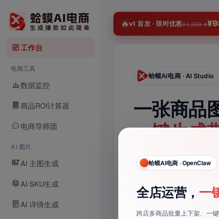
淘
🔥
¥9
v1 首发 · 限时优惠
¥3,980
→
工作台
电商工具
蛤蟆AI电商 · AI Studio
数据监控
一张商品
商品ROI计算器
一键生成
电商导师团
AI 图片
70 条灵
AI 主图生成
AI电商 · OpenClaw
蛤蟆AI电商 · OpenClaw
上传商品图，AI 自动分
AI SKU生成
张照片，
生成全套
全店运营，
一
爆款镜头模板一键带入提示词
AI 详情生成
材
跨店多商品批量上下架、一键