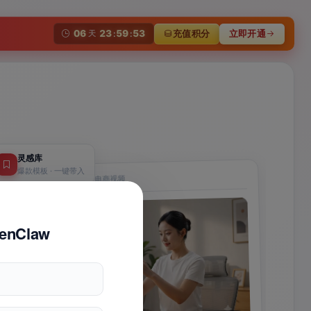
06
23
59
53
充值积分
立即开通
天
:
:
蛤蟆A
一
灵感库
爆款模板 · 一键带入
六
AI Video Studio · 电商视频
给
enClaw
说清平台
再把建议