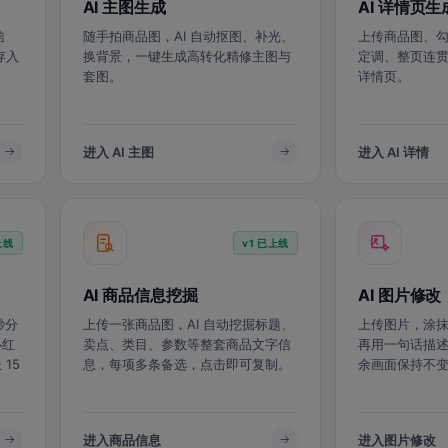
AI 主图生成
AI 详情页生
信
随手拍商品图，AI 自动抠图、补光、
上传商品图、勾
存入
换背景，一键生成高转化精修主图与
定调、整页连
套图。
详情页。
进入 AI 主图
进入 AI 详情
上线
v1 已上线
AI 商品信息挖掘
AI 图片修改
秒分
上传一张商品图，AI 自动挖掘标题、
上传图片，涂抹
小红
卖点、类目、参数等整套商品文字信
再用一句话描述
15
息，每项多条备选，点击即可复制。
余画面保持不
进入商品信息
进入图片修改