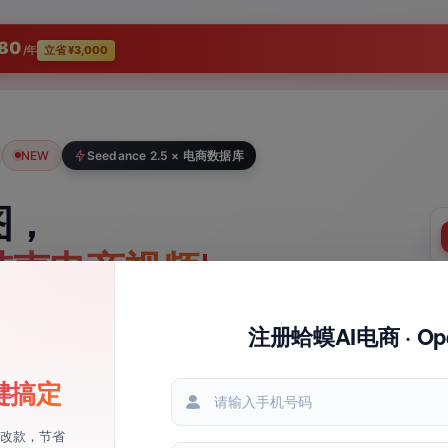
80
/年
立省 ¥3,000
NEW
Seedance 2.5 × 电商数据库
图，
带声电商视频
感库已上线。
注册蛤蟆AI电商 · Op
蛤蟆AI电商 · OpenClaw
镜、运镜成片；没思路就逛灵感库，
键搞定
数据自动归档，
异动
，适配抖音 / 快手 / 商品卡多比例。
一目了然
改款，节省