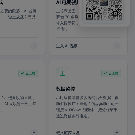
成
AI 电商视频生成
选要的段落，AI 首屏
上传商品图一键生成带声电商视频；
贯，一键生成竖向商品
新增 70 条爆款灵感模板，看中直接
带入提示词，适配多平台比例，最长
15 秒。
进入 AI 视频
v1 已上线
v1 已上线
数据监控
 / 框选要改的区域，
小时级抓取拼多多店铺后台数据，自
，AI 只改这一处，其
动汇报推广 / 营销 / 商品异动；可一
变。
键接入 QClaw 智能体，把分析结果
通过微信实时推送。
进入监控大盘