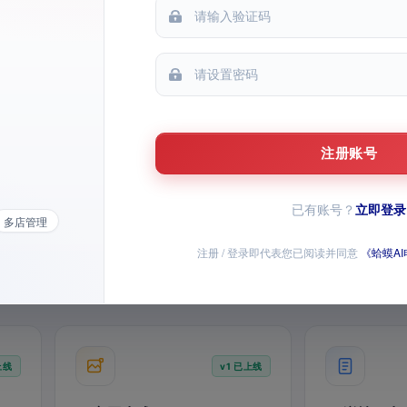
1
每次提问仅消耗
积分
主图、详情页、SKU 资料一次完成，上新
小时级抓取商家后台报表，自动写入历
效率提升 10 倍
史，异动预警随时响应
图
文
1
+
积分
诊断
都能提问
每次提问
注册账号
已有账号？
立即登录
多店管理
主图生成
定时抓取
详情页
异动预警
爆款标题
历史归档
图
注册 / 登录即代表您已阅读并同意
《蛤蟆A
/ 视频已上线，AI 全家桶持续上新
师问答、经营数据和店铺批量操作，全部模块均已开放
上线
v1 已上线