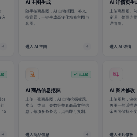
AI 主图生成
AI 详情页生
信
随手拍商品图，AI 自动抠图、补光、
上传商品图、勾
存入
换背景，一键生成高转化精修主图与
定调、整页连
套图。
详情页。
进入 AI 主图
进入 AI 详情
上线
v1 已上线
AI 商品信息挖掘
AI 图片修改
秒分
上传一张商品图，AI 自动挖掘标题、
上传图片，涂抹
小红
卖点、类目、参数等整套商品文字信
再用一句话描述
15
息，每项多条备选，点击即可复制。
余画面保持不
进入商品信息
进入图片修改