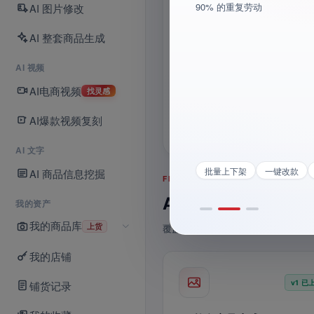
90% 的重复劳动
AI 图片修改
AI 自动生成
立即向导师团提问
视频已生成
AI 整套商品生成
5 秒带声 · 刚刚
AI 视频
6
1
位
次
AI电商视频
找灵感
实战导师
联合
AI爆款视频复刻
AI 文字
批量上下架
一键改款
AI 商品信息挖掘
FEATURE MATRIX · v1 模块路线
AI 主图 / 详情页 
我的资产
我的商品库
上货
覆盖商品生成、图片与视频创作、导
我的店铺
铺货记录
v1 已