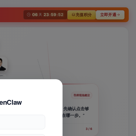
06
23
59
51
充值积分
立即开通
天
:
:
蛤蟆AI
一
师兄
一
AI
一
缥缈
导师现场建议
拼多多运营导师
enClaw
“看数据不要只看营业额，先确认点击够
上传商品
不够，再追到转化具体卡在哪一步。”
上架到自己
3 / 6
正在联合六位导师经验