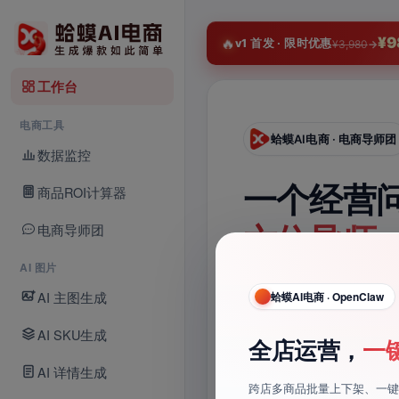
淘
🔥
¥9
v1 首发 · 限时优惠
¥3,980
→
工作台
电商工具
蛤蟆AI电商 · 电商导师团
数据监控
一个经营
商品ROI计算器
带入
电商导师团
六位导师
tudio · 电商视频
AI 图片
给你下一
AI 主图生成
蛤蟆AI电商 · OpenClaw
说清平台、类目与当前卡
AI SKU生成
全店运营，
一
再把建议拆成可以马上执
AI 详情生成
跨店多商品批量上下架、一键