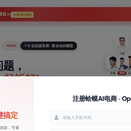
80
/年
立省 ¥3,000
NEW
6 位实战导师 · 联合知识模型
大熊
问题，
妖王
李鑫
缥缈
二
泓
一起拆解
步怎么做。
注册蛤蟆AI电商 · Op
蛤蟆AI电商 · OpenClaw
蛤蟆AI电商 · OpenClaw
点，导师团帮你定位原因、判断处理优先级，
键搞定
一张照片，
数据自动归档，
生成全套
异动
行的步骤。支持上传数据截图和商品图。
素材
一目了然
改款，节省