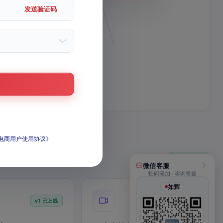
进
发送验证码
1
张
一张照片起
I电商用户使用协议》
12 个已上线
微信客服
扫码添加 · 咨询答疑
如辉
v1 已上线
灵感库上线