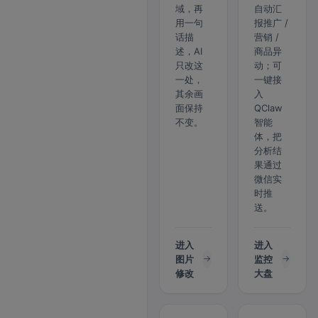
域，再
自动汇
用一句
报推广 /
话描
营销 /
述，AI
商品异
只改这
动；可
一处，
一键接
其余画
入
面保持
QClaw
不变。
智能
体，把
分析结
果通过
微信实
时推
送。
进入
进入
图片
监控
修改
大盘