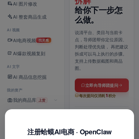
70 条灵感库已
拆解
一
AI 图片修改
上线。
给你下一步怎
铺
AI 整套商品生成
么做。
上传商品图，AI 自动分镜、
上传
AI 视频
运镜成片；没思路就逛灵感
品信
说清平台、类目与当前卡
库，
爆款镜头模板一键带入
与 
AI电商视频
点，导师团帮你定位原因、
找灵感
提示词，适配抖音 / 快手 /
上架
判断处理优先级，
再把建议
商品卡多比例。
享
，
AI爆款视频复刻
拆成可以马上执行的步骤。
支持上传数据截图和商品
AI 文字
图。
进入 AI 视频
AI 商品信息挖掘
全部功能
立即向导师团提问
我的资产
1
每次提问仅消耗
积分
我的商品库
上货
15
70
1
s
条
张
我的店铺
6
1
最长时长
灵感模板
一张
位
次
8
1
实战导师
联合诊断
8
铺货记录
平台
键
平
注册蛤蟆AI电商 · OpenClaw
图
文
1
多比例适配
智能配乐
多平
+
积分