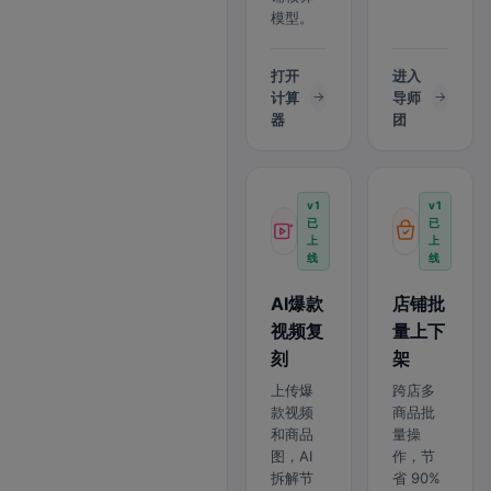
模型。
打开
进入
计算
导师
器
团
v1
v1
已
已
上
上
线
线
AI爆款
店铺批
视频复
量上下
刻
架
上传爆
跨店多
款视频
商品批
和商品
量操
图，AI
作，节
拆解节
省 90%