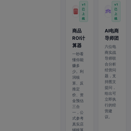
v1
v1
已
已
上
上
线
线
商品
AI电商
ROI计
导师团
算器
六位电
商实战
一秒看
导师联
懂你能
合分析
赚多
经营问
少。利
题，支
润核
持图文
算、反
提问，
推定
给出可
价、资
立即执
金预估
行的经
三合
营建
一，公
议。
式参考
真实店
铺核算