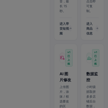
音，最
点击即
长 15
可复
秒。
制。
进入带
进入
货短视
商品
频
信息
v1
v1
已
已
上
上
线
线
AI 图
数据监
片修改
控
上传图
小时级
片，涂
抓取拼
抹 / 框
多多店
选要改
铺后台
的区
数据，