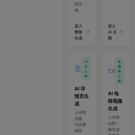
到店
铺。
进入
进入
整套
AI 主
生成
图
v1
灵
已
感
上
库
线
上
线
AI 详
AI 电
情页生
商视频
成
生成
上传商
上传商
品图、
品图一
勾选要
键生成
的段