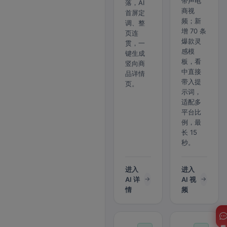
带声电
落，AI
商视
首屏定
频；新
调、整
增 70 条
页连
爆款灵
贯，一
感模
键生成
板，看
竖向商
中直接
品详情
带入提
页。
示词，
适配多
平台比
例，最
长 15
秒。
进入
进入
AI 详
AI 视
情
频
客服