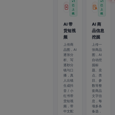
v1
v1
已
已
上
上
线
线
AI 带
AI 商
货短视
品信息
频
挖掘
上传商
上传一
品图，AI
张商品
逐张分
图，AI
析、写
自动挖
逐秒分
掘标
镜与口
题、卖
播，真
点、类
人出镜
目、参
生成抖
数等整
音 / 小
套商品
红书带
文字信
货短视
息，每
频，带
项多条
中文配
备选，