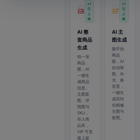
v1
v1
已
已
上
上
线
线
AI 整
AI 主
套商品
图生成
生成
随手拍
商品
拍一张
图，AI
商品
自动抠
图，AI
图、补
一键生
光、换
成商品
背景，
信息、
一键生
主图套
成高转
图、详
化精修
情图与
主图与
SKU，
套图。
存入商
品库，
VIP 可直
接上架