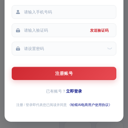
我的收藏
都能提问
每次提问
我的推广
发送验证码
FEATURE MATRIX · v1 模块路
线图
AI 主图 / 详情页 /
视频已上线，AI 全
注册账号
家桶持续上新
已有账号？
立即登录
覆盖商品生成、图片与视频创作、导
师问答、经营数据和店铺批量操作，
全部模块均已开放
注册 / 登录即代表您已阅读并同意
《蛤蟆AI电商用户使用协议》
12 个已上线