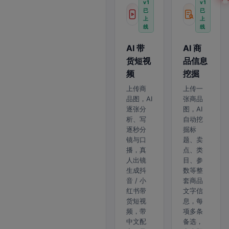
v1
v1
已
已
上
上
线
线
AI 带
AI 商
货短视
品信息
频
挖掘
上传商
上传一
品图，AI
张商品
逐张分
图，AI
析、写
自动挖
逐秒分
掘标
镜与口
题、卖
播，真
点、类
人出镜
目、参
生成抖
数等整
音 / 小
套商品
红书带
文字信
货短视
息，每
频，带
项多条
中文配
备选，