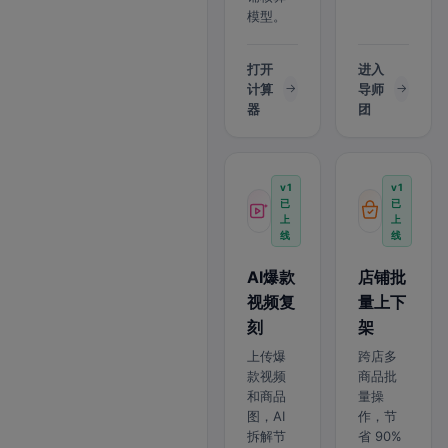
模型。
打开
进入
计算
导师
器
团
v1
v1
已
已
上
上
线
线
AI爆款
店铺批
视频复
量上下
刻
架
上传爆
跨店多
款视频
商品批
和商品
量操
图，AI
作，节
拆解节
省 90%