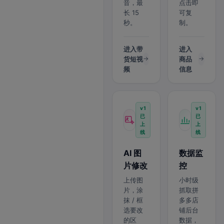
音，最
点击即
长 15
可复
秒。
制。
进入带
进入
货短视
商品
频
信息
v1
v1
已
已
上
上
线
线
AI 图
数据监
片修改
控
上传图
小时级
片，涂
抓取拼
抹 / 框
多多店
选要改
铺后台
的区
数据，