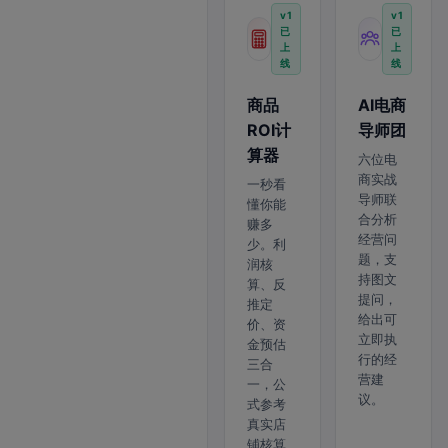
v1
v1
已
已
上
上
线
线
商品
AI电商
ROI计
导师团
算器
六位电
商实战
一秒看
导师联
懂你能
合分析
赚多
经营问
少。利
题，支
润核
持图文
算、反
提问，
推定
给出可
价、资
立即执
金预估
行的经
三合
营建
一，公
议。
式参考
真实店
铺核算