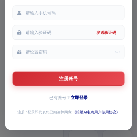
我的收藏
都能提问
每次提问
我的推广
发送验证码
FEATURE MATRIX · v1 模块路
线图
AI 主图 / 详情页 /
视频已上线，AI 全
注册账号
家桶持续上新
已有账号？
立即登录
覆盖商品生成、图片与视频创作、导
师问答、经营数据和店铺批量操作，
全部模块均已开放
注册 / 登录即代表您已阅读并同意
《蛤蟆AI电商用户使用协议》
12 个已上线