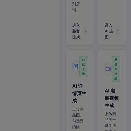
到店
铺。
进入
进入
整套
AI 主
生成
图
v1
灵
已
感
上
库
线
上
线
AI 详
AI 电
情页生
商视频
成
生成
上传商
上传商
品图、
品图一
勾选要
键生成
的段