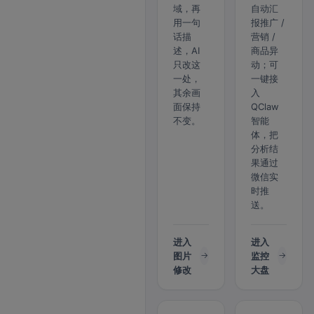
域，再
自动汇
用一句
报推广 /
话描
营销 /
述，AI
商品异
只改这
动；可
一处，
一键接
其余画
入
面保持
QClaw
不变。
智能
体，把
分析结
果通过
微信实
时推
送。
进入
进入
图片
监控
修改
大盘