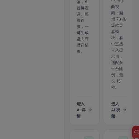
带声电
落，AI
商视
首屏定
频；新
调、整
增 70 条
页连
爆款灵
贯，一
感模
键生成
板，看
竖向商
中直接
品详情
带入提
页。
示词，
适配多
平台比
例，最
长 15
秒。
进入
进入
AI 详
AI 视
情
频
客服