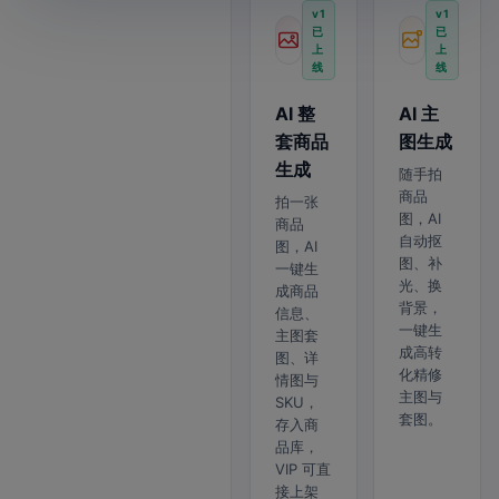
v1
v1
已
已
上
上
线
线
AI 整
AI 主
套商品
图生成
生成
随手拍
商品
拍一张
图，AI
商品
自动抠
图，AI
图、补
一键生
光、换
成商品
背景，
信息、
一键生
主图套
成高转
图、详
化精修
情图与
主图与
SKU，
套图。
存入商
品库，
VIP 可直
接上架