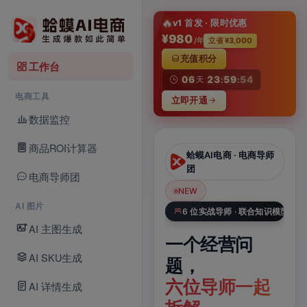
淘
🔥
v1 首发 · 限时优惠
¥980
/年
立省 ¥3,000
充值积分
工作台
06
23
59
53
天
:
:
电商工具
立即开通
数据监控
商品ROI计算器
蛤蟆AI电商 · AI
蛤蟆AI电商 · 电商导师
Studio
团
电商导师团
NEW
NEW
N
AI 图片
Veo 3.1 × 电商数据库
6 位实战导师 · 联合知识模型
AI 主图生成
一张商品图，
一个经营问
一
AI SKU生成
一键生成带声
题，
A
电商视频
六位导师一起
品
AI 详情生成