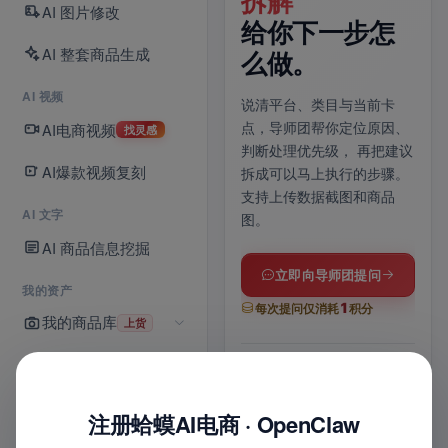
70 条灵感库已
拆解
一
AI 图片修改
上线。
给你下一步怎
铺
AI 整套商品生成
么做。
上传商品图，AI 自动分镜、
上传
AI 视频
运镜成片；没思路就逛灵感
品信
说清平台、类目与当前卡
库，
爆款镜头模板一键带入
与 
AI电商视频
点，导师团帮你定位原因、
找灵感
提示词，适配抖音 / 快手 /
上架
判断处理优先级，
再把建议
商品卡多比例。
享
，
AI爆款视频复刻
拆成可以马上执行的步骤。
支持上传数据截图和商品
AI 文字
图。
进入 AI 视频
AI 商品信息挖掘
全部功能
立即向导师团提问
我的资产
1
每次提问仅消耗
积分
我的商品库
上货
15
70
1
s
条
张
我的店铺
6
1
最长时长
灵感模板
一张
位
次
8
1
实战导师
联合诊断
8
铺货记录
平台
键
平
注册蛤蟆AI电商 · OpenClaw
图
文
1
多比例适配
智能配乐
多平
+
积分