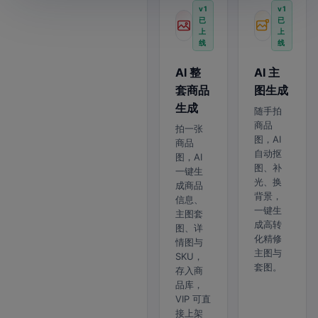
v1
v1
已
已
上
上
线
线
AI 整
AI 主
套商品
图生成
生成
随手拍
商品
拍一张
图，AI
商品
自动抠
图，AI
图、补
一键生
光、换
成商品
背景，
信息、
一键生
主图套
成高转
图、详
化精修
情图与
主图与
SKU，
套图。
存入商
品库，
VIP 可直
接上架