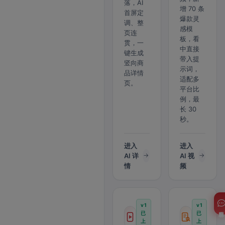
落，AI
增 70 条
首屏定
爆款灵
调、整
感模
页连
板，看
贯，一
中直接
键生成
带入提
竖向商
示词，
品详情
适配多
页。
平台比
例，最
长 30
秒。
进入
进入
AI 详
AI 视
情
频
v1
v1
客服
已
已
上
上