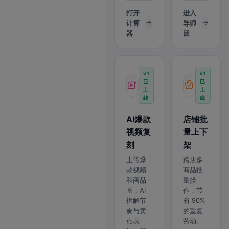
打开
进入
计算
导师
器
团
v1
v1
已
已
上
上
线
线
AI爆款
店铺批
视频复
量上下
刻
架
上传爆
跨店多
款视频
商品批
和商品
量操
图，AI
作，节
拆解节
省 90%
奏与卖
的重复
点表
劳动。