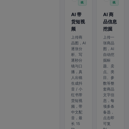
线
线
AI 带
AI 商
货短视
品信息
频
挖掘
上传商
上传一
品图，AI
张商品
逐张分
图，AI
析、写
自动挖
逐秒分
掘标
镜与口
题、卖
播，真
点、类
人出镜
目、参
生成抖
数等整
音 / 小
套商品
红书带
文字信
货短视
息，每
频，带
项多条
中文配
备选，
音，最
点击即
长 15
可复