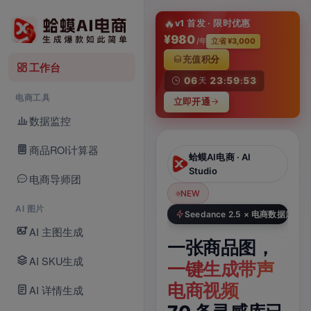
淘
🔥
v1 首发 · 限时优惠
¥980
/年
立省 ¥3,000
充值积分
工作台
06
23
59
53
天
:
:
电商工具
立即开通
数据监控
商品ROI计算器
蛤蟆AI电商 · AI
蛤蟆AI电商 · AI Video
Studio
电商导师团
NEW
NEW
N
Seedance 2.5 · 新模型
AI 图片
Seedance 2.5 × 电商数据库
AI 主图生成
Seedance
一张商品图，
一
2.5，
AI SKU生成
一键生成带声
题
电商视频新模
电商视频
六
AI 详情生成
型