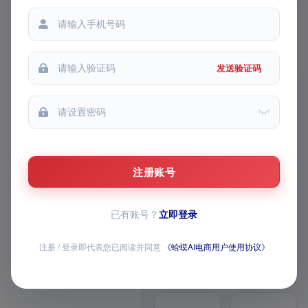
铺货记录
都能
生成记录
我的收藏
发送验证码
我的推广
FEATURE MATRIX · v1 模块路
线图
AI 主图 / 详情页 /
视频已上线，AI 全
注册账号
家桶持续上新
已有账号？
立即登录
覆盖商品生成、图片与视频创作、导
师问答、经营数据和店铺批量操作，
注册 / 登录即代表您已阅读并同意
《蛤蟆AI电商用户使用协议》
全部模块均已开放
12 个已上线