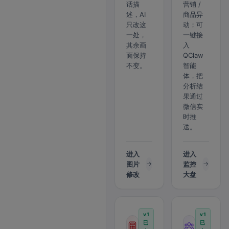
话描
营销 /
述，AI
商品异
只改这
动；可
一处，
一键接
其余画
入
面保持
QClaw
不变。
智能
体，把
分析结
果通过
微信实
时推
送。
进入
进入
图片
监控
修改
大盘
v1
v1
已
已