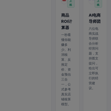
上
上
线
线
商品
AI电商
ROI计
导师团
算器
六位电
商实战
一秒看
导师联
懂你能
合分析
赚多
经营问
少。利
题，支
润核
持图文
算、反
提问，
推定
给出可
价、资
立即执
金预估
行的经
三合
营建
一，公
议。
式参考
真实店
铺核算
模型。