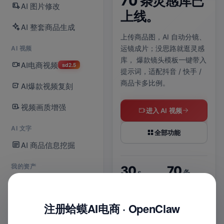
70 条灵感库已
拆
AI 图片修改
正式上线。
上线。
给
AI 整套商品生成
么
AI 电商视频与爆款视频复刻
上传商品图，AI 自动分镜、
现已接入 Seedance 2.5，
AI 视频
运镜成片；没思路就逛灵感
默认选中即可使用；
单次生
说清
库，
爆款镜头模板一键带入
成最长支持 30 秒，480P /
AI电商视频
点，
sd2.5
提示词，适配抖音 / 快手 /
720P 清晰度可选。
判断
商品卡多比例。
AI爆款视频复刻
拆成
支持
立即体验 2.5
视频画质增强
图。
进入 AI 视频
进入爆款复刻
AI 文字
全部功能
AI 商品信息挖掘
每
2.5
30
s
我的资产
30
70
s
条
默认新模型
最长时长
我的商品库
上货
6
最长时长
灵感模板
位
720
2
P
入口
8
1
实战
我的店铺
注册蛤蟆AI电商 · OpenClaw
平台
键
清晰视频
视频创作可选
图
多比例适配
智能配乐