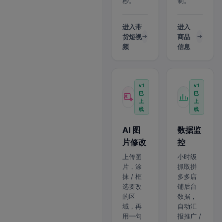
秒。
制。
进入带
进入
货短视
商品
频
信息
v1
v1
已
已
上
上
线
线
AI 图
数据监
片修改
控
上传图
小时级
片，涂
抓取拼
抹 / 框
多多店
选要改
铺后台
的区
数据，
域，再
自动汇
用一句
报推广 /