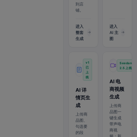
到店
铺。
进入
进入
整套
AI 主
生成
图
v1
Seedance
已
2.5 上线
上
线
AI 电
商视频
AI 详
生成
情页生
成
上传商
品图一
上传商
键生成
品图、
带声电
勾选要
商视
的段
频；新